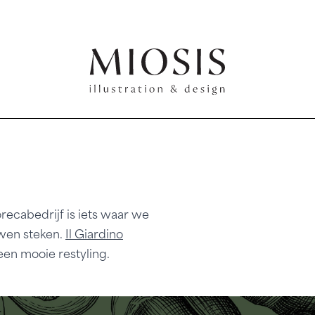
orecabedrijf is iets waar we
wen steken.
Il Giardino
een mooie restyling.